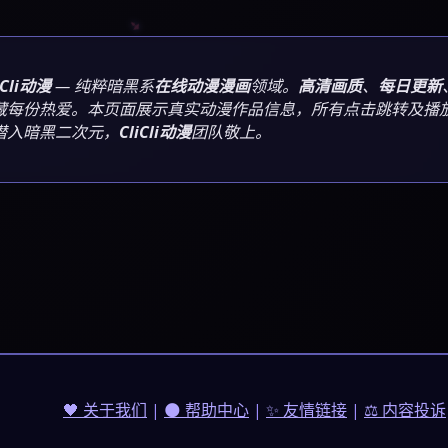
iCli动漫
— 纯粹暗黑系
在线动漫漫画
领域。
高清画质
、
每日更新
藏每份热爱。本页面展示真实动漫作品信息，所有点击跳转及播放
潜入暗黑二次元，
CliCli动漫
团队敬上。
🖤 关于我们
|
🌑 帮助中心
|
✨ 友情链接
|
⚖️ 内容投诉