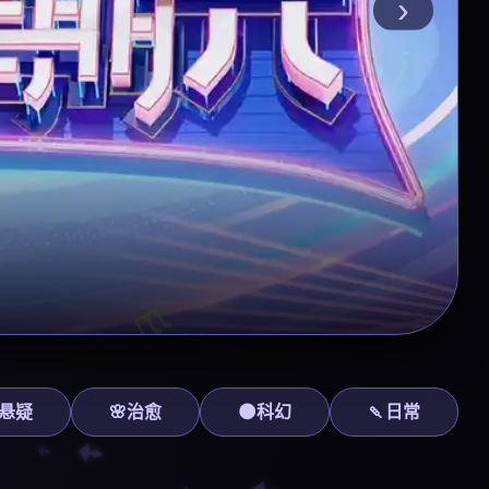
›
悬疑
🌸治愈
🌑科幻
🍡日常