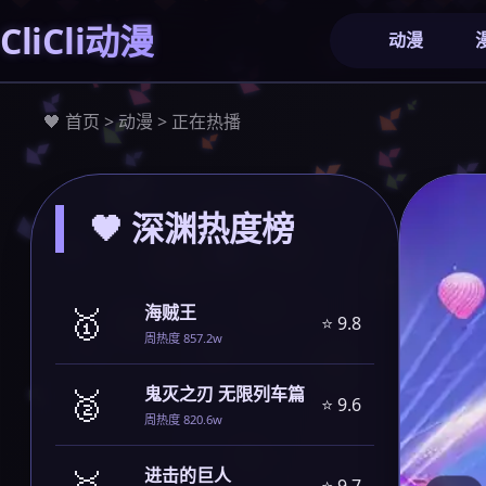
CliCli动漫
动漫
🖤 首页 > 动漫 > 正在热播
🖤 深渊热度榜
🥇
海贼王
⭐ 9.8
周热度 857.2w
🥈
鬼灭之刃 无限列车篇
⭐ 9.6
周热度 820.6w
🥉
进击的巨人
⭐ 9.7