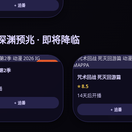
+ 追番
 深渊预兆 · 即将降临
今日更新
第2季
咒术回战 死灭回游篇
⭐ 8.5
播
14天后开播
+ 追番
+ 追番