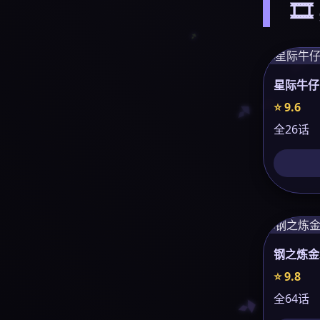

星际牛仔
⭐ 9.6
全26话
钢之炼金
⭐ 9.8
全64话