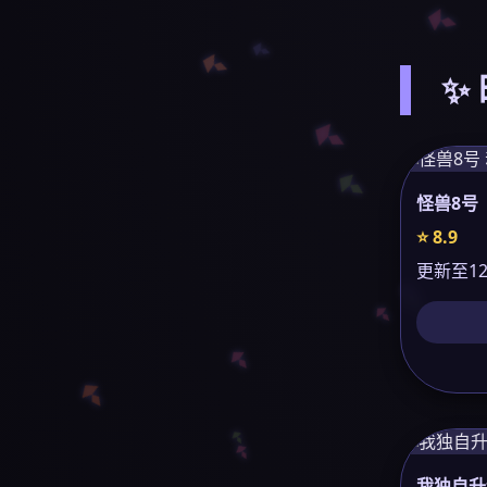
✨
怪兽8号
⭐ 8.9
更新至1
我独自升