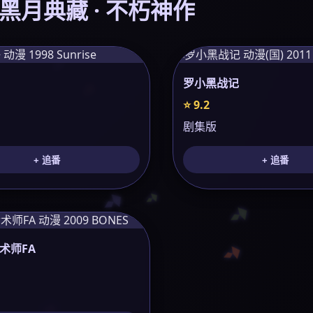
️ 黑月典藏 · 不朽神作
罗小黑战记
⭐ 9.2
剧集版
+ 追番
+ 追番
术师FA