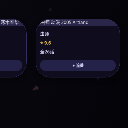
虫师
⭐ 9.6
全26话
+ 追番