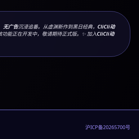
、
无广告
沉浸追番。从虚渊新作到黑日经典，
CliCli动
功能正在开发中，敬请期待正式版。✨ 加入
CliCli动
沪ICP备20265700号