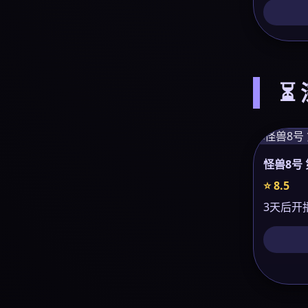
⏳
怪兽8号 
⭐ 8.5
3天后开