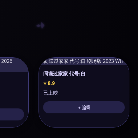
间谍过家家 代号:白
⭐ 8.9
已上映
+ 追番