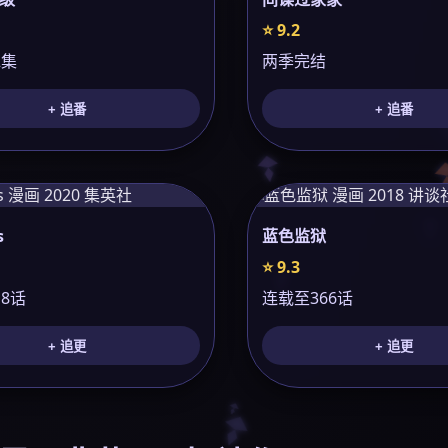
⭐ 9.2
2集
两季完结
+ 追番
+ 追番
s
蓝色监狱
⭐ 9.3
8话
连载至366话
+ 追更
+ 追更