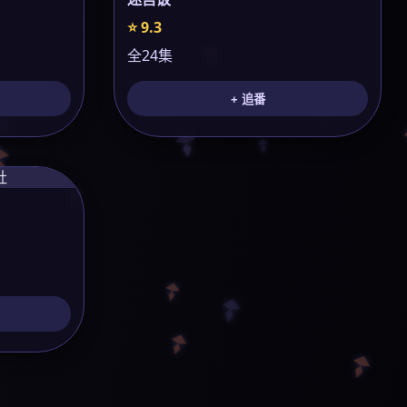
⭐ 9.3
全24集
+ 追番