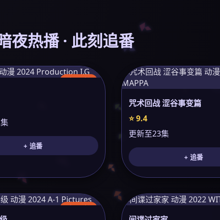
 暗夜热播 · 此刻追番
今日更新
咒术回战 涩谷事变篇
⭐ 9.4
2集
更新至23集
+ 追番
+ 追番
今日更新
级
间谍过家家