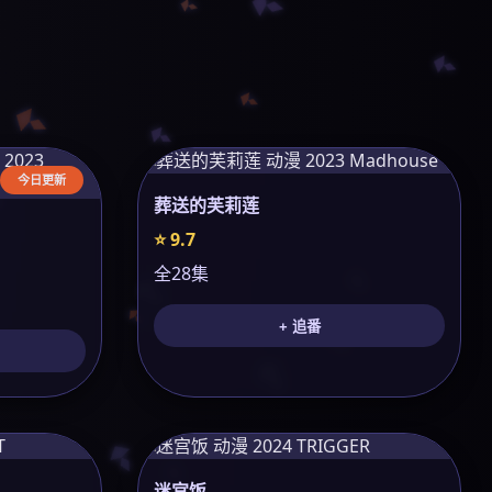
今日更新
葬送的芙莉莲
⭐ 9.7
全28集
+ 追番
迷宫饭