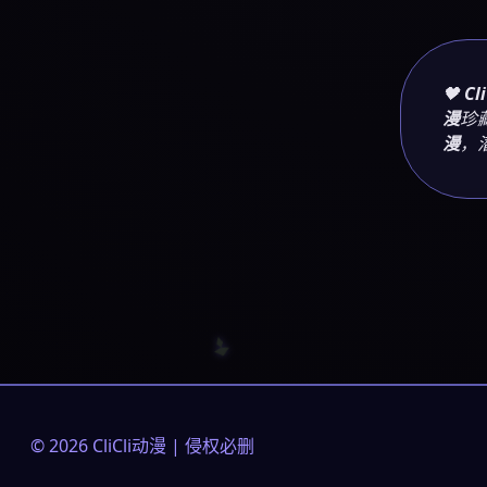
🖤
Cl
漫
珍
漫
，
© 2026 CliCli动漫 | 侵权必删