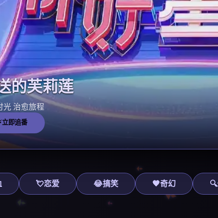
送的芙莉莲
时光 治愈旅程
⚡立即追番
血
💘恋爱
😂搞笑
🖤奇幻
